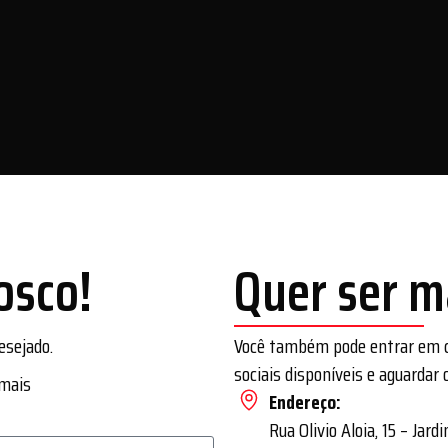
osco!
Quer ser m
esejado.
Você também pode entrar em co
sociais disponíveis e aguardar 
 mais
Endereço:
Rua Olivio Aloia, 15 – Ja