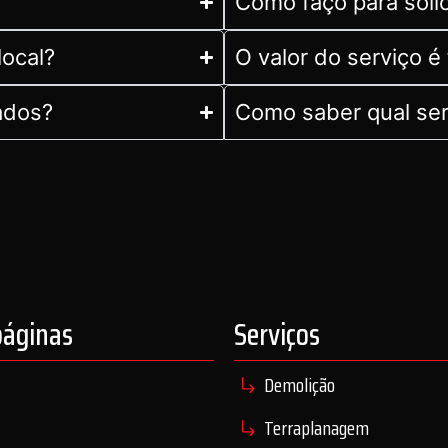
Como faço para soli
local?
O valor do serviço é 
ados?
Como saber qual ser
páginas
Serviços
Demolição
Terraplanagem