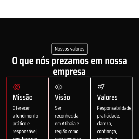
Nossos valores
O que nós prezamos em nossa
empresa
Missão
Visão
Valores
Oferecer
Ser
Responsabilidade,
atendimento
reconhecida
praticidade,
prático e
em Atibaia e
clareza,
responsável,
região como
confiança,
com foco em
uma empresa
respeito e